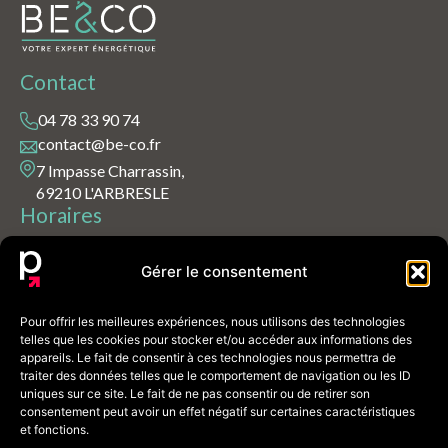
Contact
04 78 33 90 74
contact@be-co.fr
7 Impasse Charrassin,
69210 L'ARBRESLE
Horaires
Lundi – Vendredi : 9h00 – 18h00
Gérer le consentement
Samedi – Dimanche : fermé
Liens utiles
Pour offrir les meilleures expériences, nous utilisons des technologies
telles que les cookies pour stocker et/ou accéder aux informations des
appareils. Le fait de consentir à ces technologies nous permettra de
Audits énergétiques
traiter des données telles que le comportement de navigation ou les ID
Travaux de rénovation
uniques sur ce site. Le fait de ne pas consentir ou de retirer son
consentement peut avoir un effet négatif sur certaines caractéristiques
Contact
et fonctions.
Blog & conseils